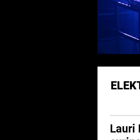
ELEK
Lauri 