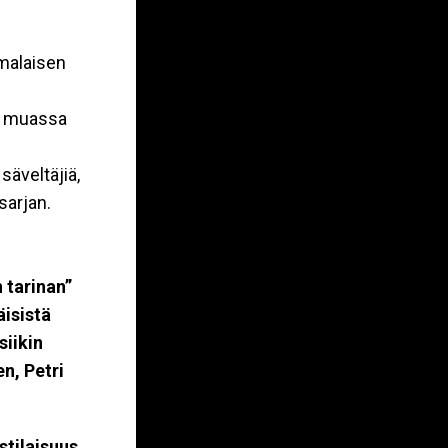
säveltäjiä,
sarjan.
 tarinan”
äisistä
siikin
en,
Petri
stilaisuus