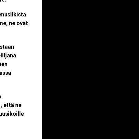
-musiikista
mme, ne ovat
östään
ilijana
ien
uassa
n
, että ne
uusikoille