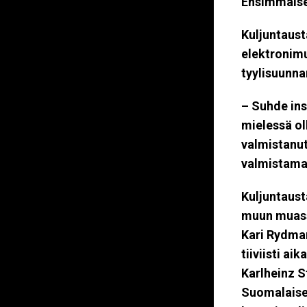
Ensimmäisen
Kuljuntaust
elektronimu
tyylisuunna
– Suhde ins
mielessä oll
valmistanut
valmistamaa
Kuljuntaust
muun mua
Kari Rydma
tiiviisti ai
Karlheinz 
Suomalaiset