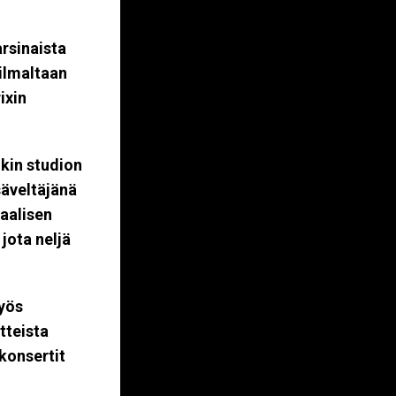
arsinaista
ilmaltaan
ixin
.
ikin studion
säveltäjänä
uaalisen
jota neljä
myös
tteista
 konsertit