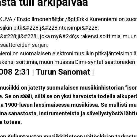
sta tuli arkipäivää
iemi on suomalaisen elektronimusiikin pitkäjänteisimpiä 
akensi soittimia, muun muassa Dimi-syntetisaattoreiden 
008 2:31
|
Turun Sanomat
|
musiikki on jätetty suomalaisen musiikinhistorian “ison
. Se on sääli, sillä se on yksi harvoista todella alkuper
tä 1900-luvun länsimaisessa musiikissa. Se mullisti mu
aina sanastosta, instrumenteista ja sävellystyöstä lähti
a
toteaa.
sen Kuljuntaustan musiikkitieteen väitöskirjan tarkastu