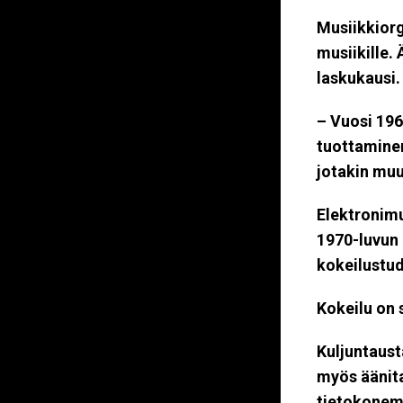
Musiikkiorg
musiikille.
laskukausi.
– Vuosi 1964
tuottaminen
jotakin muu
Elektronimus
1970-luvun a
kokeilustud
Kokeilu on 
Kuljuntaust
myös äänitai
tietokonemus