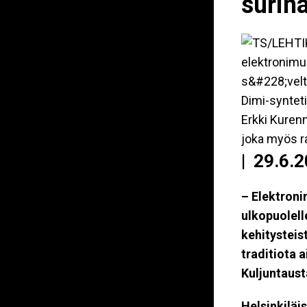
surina
Erkki Kurenn
joka myös r
|
29.6.2
– Elektroni
ulkopuolelle
kehitysteis
traditiota 
Kuljuntaust
Helsinkiläi