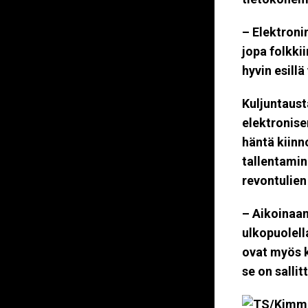
– Elektroni
jopa folkki
hyvin esill
Kuljuntaust
elektronise
häntä kiin
tallentamin
revontulien
– Aikoinaan
ulkopuolella
ovat myös ko
se on salli