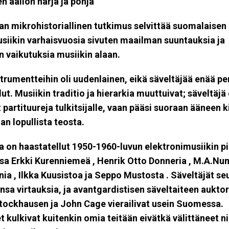
 aallon harja ja pohja
an mikrohistoriallinen tutkimus selvittää suomalaisen
siikin varhaisvuosia sivuten maailman suuntauksia ja
n vaikutuksia musiikin alaan.
trumentteihin oli uudenlainen, eikä säveltäjää enää pe
ut. Musiikin traditio ja hierarkia muuttuivat; säveltäjä 
 partituureja tulkitsijalle, vaan pääsi suoraan ääneen k
n lopullista teosta.
a on haastatellut 1950-1960-luvun elektronimusiikin p
ssa
Erkki Kurenniemeä
,
Henrik Otto Donneria
,
M.A.Nu
nia
,
Ilkka Kuusistoa
ja
Seppo Mustosta
. Säveltäjät se
kansa virtauksia, ja avantgardistisen säveltaiteen auktor
Stockhausen
ja
John Cage
vierailivat usein Suomessa.
 kulkivat kuitenkin omia teitään eivätkä välittäneet n