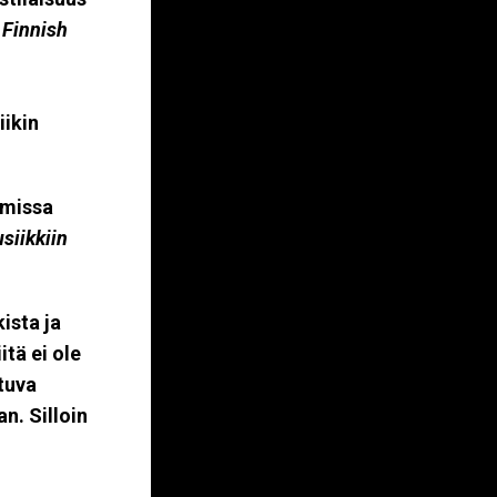
 Finnish
iikin
emissa
siikkiin
ista ja
itä ei ole
tuva
n. Silloin