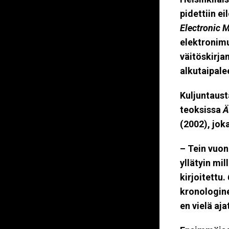
pidettiin ei
Electronic 
elektronimu
väitöskirja
alkutaipalee
Kuljuntaust
teoksissa
Ä
(2002), jok
– Tein vuon
yllätyin mil
kirjoitettu.
kronologine
en vielä aja