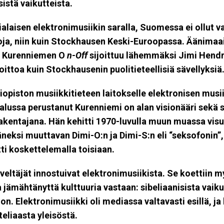
sistä vaikutteista.
lialaisen elektronimusiikin saralla, Suomessa ei ollut v
ja, niin kuin Stockhausen Keski-Euroopassa. Äänimaa
i Kurenniemen O
n-Off
sijoittuu lähemmäksi
Jimi Hendr
ittoa kuin Stockhausenin puolitieteellisiä sävellyksiä
liopiston musiikkitieteen laitokselle elektronisen musi
alussa perustanut Kurenniemi on alan visionääri sekä 
rakentajana. Hän kehitti 1970-luvulla muun muassa vis
äneksi muuttavan Dimi-O:n ja Dimi-S:n eli “seksofonin”, 
tti koskettelemalla toisiaan.
veltäjät innostuivat elektronimusiikista. Se koettiin 
 jämähtänyttä kulttuuria vastaan: sibeliaanisista vaiku
oon. Elektronimusiikki oli mediassa valtavasti esillä, ja
teliaasta yleisöstä.