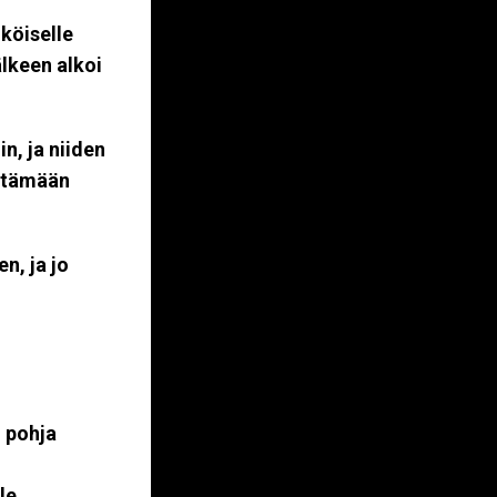
hköiselle
älkeen alkoi
n, ja niiden
eltämään
n, ja jo
n pohja
le.