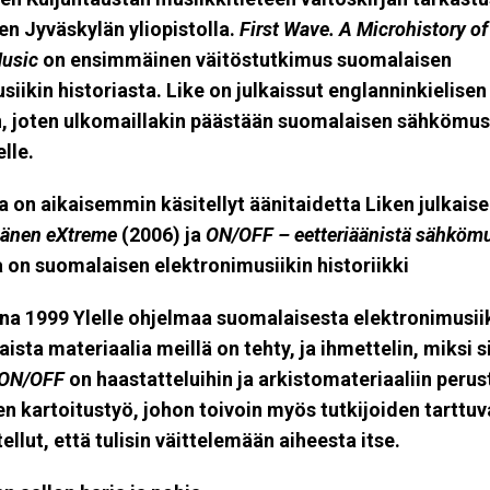
len Jyväskylän yliopistolla.
First Wave. A Microhistory of
Music
on ensimmäinen väitöstutkimus suomalaisen
siikin historiasta. Like on julkaissut englanninkielisen
n, joten ulkomaillakin päästään suomalaisen sähkömus
lle.
a on aikaisemmin käsitellyt äänitaidetta Liken julkais
änen eXtreme
(2006) ja
ON/OFF – eetteriäänistä sähkömu
a on suomalaisen elektronimusiikin historiikki
na 1999 Ylelle ohjelmaa suomalaisesta elektronimusiik
laista materiaalia meillä on tehty, ja ihmettelin, miksi si
ON/OFF
on haastatteluihin ja arkistomateriaaliin perus
n kartoitustyö, johon toivoin myös tutkijoiden tarttuva
tellut, että tulisin väittelemään aiheesta itse.