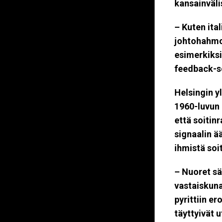
kansainväli
– Kuten ita
johtohahmo
esimerkiks
feedback-so
Helsingin y
1960-luvun 
että soitin
signaalin ä
ihmistä soi
– Nuoret sä
vastaiskuna
pyrittiin er
täyttyivät u