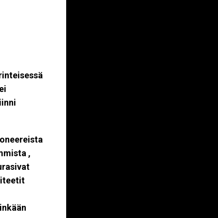
rinteisessä
ei
iinni
ioneereista
mmista
,
urasivat
iteetit
iinkään