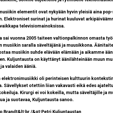
musiikin elementit ovat nykyään hyvin yleisiä aina pop
in. Elektroniset surinat ja hurinat kuuluvat arkipäivää
ä vaikkapa televisiomainoksissa.
a sai vuonna 2005 taiteen valtionpalkinnon omasta ty
n musiikin saralla säveltäjänä ja muusikkona. Äänitaite
nostaa musiikin suhde elävään elämään ja aikamme ään
en. Kuljuntausta on käyttänyt äänilähteinään muun m
 ja valaiden ääniä.
 elektronimusiikki oli perinteisen kulttuurin konteksti
. Sävellykset otettiin liian vakavasti eikä edes ajateltu
keiluja. Kirurgi ei voi kokeilla, mutta säveltäjille ja m
ttua ja suotavaa, Kuljuntausta sanoo.