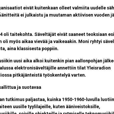
anisaatiot eivät kuitenkaan olleet valmiita uudelle sä
 Äänitteitä ei julkaistu ja muutaman aktiivisen vuoden j
 oli taitekohta. Säveltäjät eivät saaneet teoksiaan esii
 oli myös aikaa vievää ja vaikeaakin. Moni ryhtyi säv
ta, aina klassisesta poppiin.
iikin uusi aika alkoi kuitenkin pian aallonpohjan jälkee
lussa elektronisäveltäjille annettiin tilat Yleisradion
iossa pitkäjänteistä työskentelyä varten.
sallittua ja suotavaa
an tutkimus paljastaa, kuinka 1950-1960-luvulla luotii
teen uusille tyylilajeille, kuten ääniveistoksille,
iikille, soiville objekteille ja rytmiselle teknomusiikil