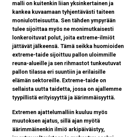
malli on kuitenkin liian yksinkertainen ja
kankea kuvaamaan tyhjentävästi taiteen
moniulotteisuutta. Sen tähden ympyrään
tulee sijoittaa myös ne monimutkaisesti
lonkeroituvat polut, joita extreme-ilmiöt
jättävät jälkeensä. Tämä seikka huomioiden
extreme-taide sijoittuu pallon uloimmille
reuna-alueille ja sen rihmastot tunkeutuvat
pallon tilassa eri suuntiin ja erilaisille
elämän sektoreille. Extreme-taide on
sellaista uutta taidetta, jossa on ajallemme
tyypillistä erityisyyttä ja äärimmäisyyttä.
Extremen ajattelumalliin kuuluu myös
muutoksen ajatus, sillä ajan myötä
äärimmäinenkin ilmiö arkipäiväistyy,