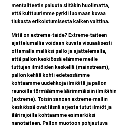
mentaliteetin paluuta siitäkin huolimatta,
että kulttuurimme pyrkii luomaan kuvaa
tiukasta erikoistumisesta kaiken valttina.
Mitä on extreme-taide? Extreme-taiteen
ajattelumallia voidaan kuvata visuaalisesti
ottamalla malliksi pallo ja ajattelemalla,
että pallon keskiössä elämme meille
tuttujen ilmiöiden keskellä (mainstream),
pallon kehää kohti edetessämme
kohtaamme uudehkoja ilmiöitä ja pallon
reunoilla törmäämme äärimmäisiin ilmiöihin
(extreme). Toisin sanoen extreme-mallin
keskiössä ovat läsnä arjesta tutut ilmiöt ja
äärirajoilla kohtaamme esimerkiksi
nanotaiteen. Pallon muotoon pohjautuva