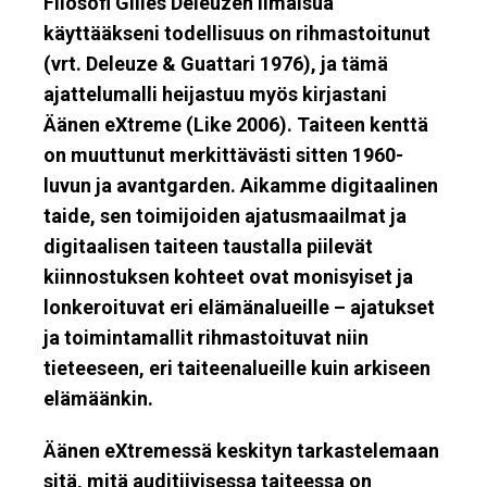
Filosofi Gilles Deleuzen ilmaisua
käyttääkseni todellisuus on rihmastoitunut
(vrt. Deleuze & Guattari 1976), ja tämä
ajattelumalli heijastuu myös kirjastani
Äänen eXtreme (Like 2006). Taiteen kenttä
on muuttunut merkittävästi sitten 1960-
luvun ja avantgarden. Aikamme digitaalinen
taide, sen toimijoiden ajatusmaailmat ja
digitaalisen taiteen taustalla piilevät
kiinnostuksen kohteet ovat monisyiset ja
lonkeroituvat eri elämänalueille – ajatukset
ja toimintamallit rihmastoituvat niin
tieteeseen, eri taiteenalueille kuin arkiseen
elämäänkin.
Äänen eXtremessä keskityn tarkastelemaan
sitä, mitä auditiivisessa taiteessa on