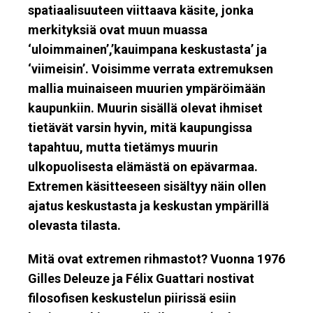
spatiaalisuuteen viittaava käsite, jonka
merkityksiä ovat muun muassa
‘uloimmainen’,’kauimpana keskustasta’ ja
‘viimeisin’. Voisimme verrata extremuksen
mallia muinaiseen muurien ympäröimään
kaupunkiin. Muurin sisällä olevat ihmiset
tietävät varsin hyvin, mitä kaupungissa
tapahtuu, mutta tietämys muurin
ulkopuolisesta elämästä on epävarmaa.
Extremen käsitteeseen sisältyy näin ollen
ajatus keskustasta ja keskustan ympärillä
olevasta tilasta.
Mitä ovat extremen rihmastot? Vuonna 1976
Gilles Deleuze ja Félix Guattari nostivat
filosofisen keskustelun piirissä esiin