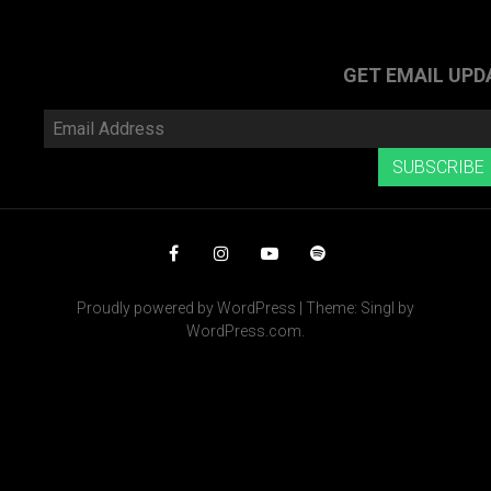
GET EMAIL UPD
Email
Address
SUBSCRIBE
Facebook
Instagram
YouTube
Spotify
Proudly powered by WordPress
|
Theme: Singl by
WordPress.com
.