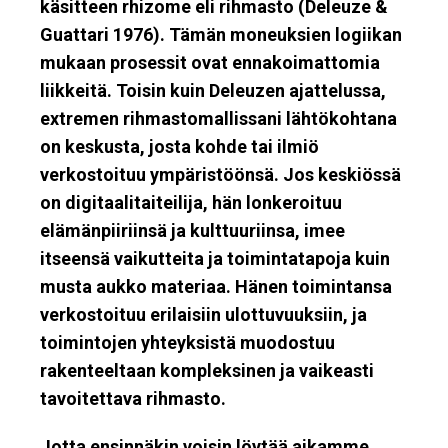
käsitteen rhizome eli rihmasto (Deleuze &
Guattari 1976). Tämän moneuksien logiikan
mukaan prosessit ovat ennakoimattomia
liikkeitä. Toisin kuin Deleuzen ajattelussa,
extremen rihmastomallissani lähtökohtana
on keskusta, josta kohde tai ilmiö
verkostoituu ympäristöönsä. Jos keskiössä
on digitaalitaiteilija, hän lonkeroituu
elämänpiiriinsä ja kulttuuriinsa, imee
itseensä vaikutteita ja toimintatapoja kuin
musta aukko materiaa. Hänen toimintansa
verkostoituu erilaisiin ulottuvuuksiin, ja
toimintojen yhteyksistä muodostuu
rakenteeltaan kompleksinen ja vaikeasti
tavoitettava rihmasto.
Jotta ensinnäkin voisin löytää aikamme