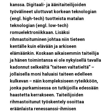
kanssa. Digitaali- ja äänitaiteilijoiden
työvälineet ulottuvat korkean teknologian
(engl. high-tech) tuotteista matalan
teknologian (engl. low-tech)
romuelektroniikkaan. Lisäksi
rihmastoituminen johtaa niin tieteen
kentälle kuin elävään ja arkiseen
elämäänkin. Koskaan aikaisemmin taiteilija
ja hänen toimintansa ei ole nykyisellä tavalla
kadonnut selkeältä “taiteen valtatieltä” –
jollaisella moni haluaisi taiteen edelleen
kulkevan – näin kompleksiseen ryteikköön,
jonka purkamisessa on tutkijoilla edessään
haastetta kerrakseen. Taiteilijoiden
rihmastoitunut työskentely osoittaa
eräänlaista renessanssi-ihmisen