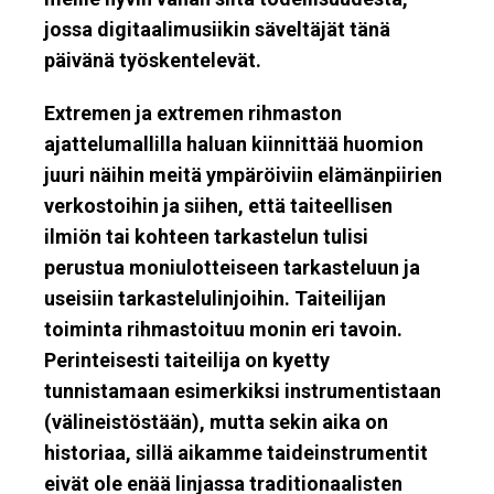
jossa digitaalimusiikin säveltäjät tänä
päivänä työskentelevät.
Extremen ja extremen rihmaston
ajattelumallilla haluan kiinnittää huomion
juuri näihin meitä ympäröiviin elämänpiirien
verkostoihin ja siihen, että taiteellisen
ilmiön tai kohteen tarkastelun tulisi
perustua moniulotteiseen tarkasteluun ja
useisiin tarkastelulinjoihin. Taiteilijan
toiminta rihmastoituu monin eri tavoin.
Perinteisesti taiteilija on kyetty
tunnistamaan esimerkiksi instrumentistaan
(välineistöstään), mutta sekin aika on
historiaa, sillä aikamme taideinstrumentit
eivät ole enää linjassa traditionaalisten