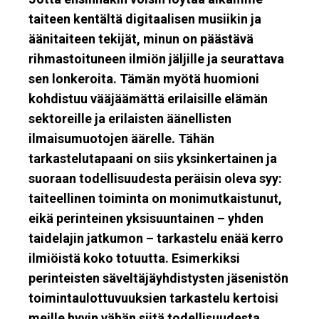
taiteen kentältä digitaalisen musiikin ja
äänitaiteen tekijät, minun on päästävä
rihmastoituneen ilmiön jäljille ja seurattava
sen lonkeroita. Tämän myötä huomioni
kohdistuu vääjäämättä erilaisille elämän
sektoreille ja erilaisten äänellisten
ilmaisumuotojen äärelle. Tähän
tarkastelutapaani on siis yksinkertainen ja
suoraan todellisuudesta peräisin oleva syy:
taiteellinen toiminta on monimutkaistunut,
eikä perinteinen yksisuuntainen – yhden
taidelajin jatkumon – tarkastelu enää kerro
ilmiöistä koko totuutta. Esimerkiksi
perinteisten säveltäjäyhdistysten jäsenistön
toimintaulottuvuuksien tarkastelu kertoisi
meille hyvin vähän siitä todellisuudesta,