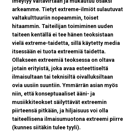
imeytyy valtavirtaan ja mukautuu osaksi
arkeamme. Tietyt extreme-ilmiöt sulautuvat
valtakulttuuriin nopeammin, toiset
hitaammin. Taiteilijan toimiminen uuden
taiteen kentällä ei tee hänen teoksistaan
vielä extreme-taidetta, sillä käytetty media
itsessään ei tuota extreemiä taidetta.
Ollakseen extreemiä teoksessa on oltava
jotain erityistä, joka avaa esteettiseltä
ilmaisultaan tai teknisiltä oivalluksiltaan
ovia uusiin suuntiin. Ymmärrän asian myös
niin, että konseptuaaliset ääni- ja
musiikkiteokset säilyttävät extreemin
piirteensä pitkään, ja hiljaisuus voi olla
taiteellisena ilmaisumuotona extreemi piirre
(kunnes siitäkin tulee tyyli).