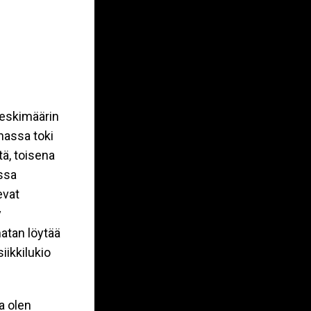
keskimäärin
nassa toki
tä, toisena
assa
evat
y
atan löytää
iikkilukio
a olen