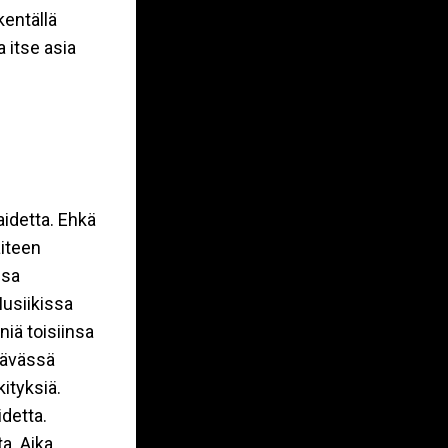
kentällä
 itse asia
aidetta. Ehkä
aiteen
ssa
usiikissa
 tois​ii​nsa
ttävässä
ityksiä.
idetta.
ta. Aika