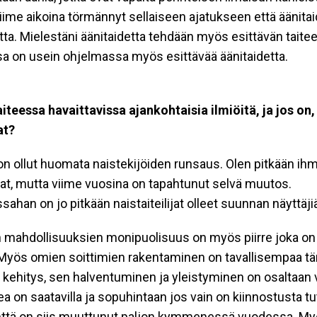
iime aikoina törmännyt sellaiseen ajatukseen että äänitaid
etta. Mielestäni äänitaidetta tehdään myös esittävän taitee
 on usein ohjelmassa myös esittävää äänitaidetta.
iteessa havaittavissa ajankohtaisia ilmiöitä, ja jos on,
at?
n ollut huomata naistekijöiden runsaus. Olen pitkään ihm
at, mutta viime vuosina on tapahtunut selvä muutos.
sahan on jo pitkään naistaiteilijat olleet suunnan näyttäji
 mahdollisuuksien monipuolisuus on myös piirre joka on t
Myös omien soittimien rakentaminen on tavallisempaa tä
 kehitys, sen halventuminen ja yleistyminen on osaltaan 
ea on saatavilla ja sopuhintaan jos vain on kiinnostusta tut
enttä on siis muuttunut paljon kymmenessä vuodessa. M