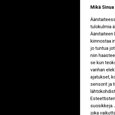
Mikä Sinua 
Äänitaiteess
tulokulmia ä
Äänitaiteen k
kiinnostaa i
jo tuntua jo
niin haasteel
se kun teoks
vanhan elekt
ajatukset, 
sensorit ja 
lähtökohdist
Esteettisten
suosikkeja. 
joka vaikutt