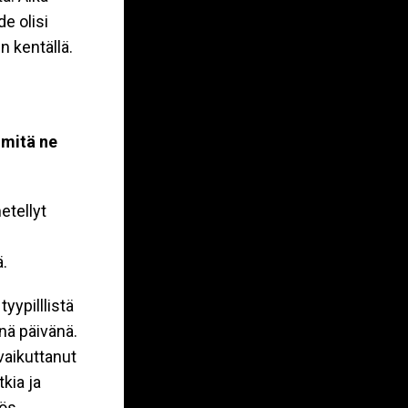
e olisi
n kentällä.
 mitä ne
etellyt
ä.
yypilllistä
nä päivänä.
vaikuttanut
kia ja
yös