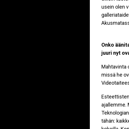
usein olen v
galleriataid
Akusmatassa
Onko äänita
juuri nyt ov
Mahtavinta o
missä he ov
Videotaitees
Esteettisten
ajallemme. 
Teknologian
tähän: kaikk
kokeilla. K