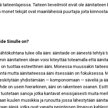
ä taiteenlajeissa. Taiteen lieveilmiöt eivät ole äänitaiteen 
 monet tekijät ovat maanläheisiä puurtajia joita kiinnostaa
ide Sinulle on?
lähtökohtana tulee olla ääni: äänitaide on äänestä tehtyä t
in äänitaiteen idean voisi kiteyttää toteamalla että äänit
on tuottaa esteettinen ääni. Monessa muussakin taitee
äntä mutta äänitaiteessa ääni itsessään on fokuksessa. M
eskitytään yhdistämään — komponoimaan — säveliä ja ääniä
hde on usein hierarkinen, ääni on ​rakenteen osanen​. Esi
uotetaan sanoja jotka kantavat ensisijaisesti muita merk
aan kuulen musiikkia ja runoutta jossa lähestytään äänita
etaan ääniä, jotka ovat vapaita perinteisen ilmaisun kahleis