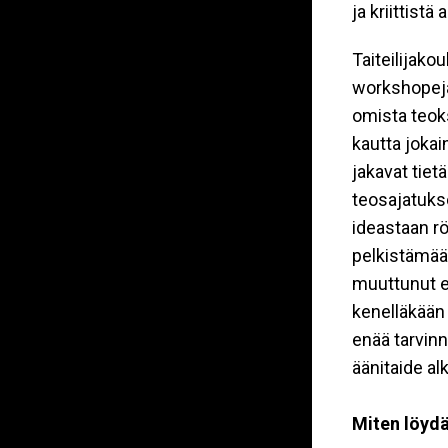
ja kriittistä 
​Taiteilijak
workshopeja
omista teoks
kautta jokai
jakavat tiet
teosajatukset
ideastaan rö
pelkistämään
muuttunut e
kenelläkään 
enää tarvinn
äänitaide alk
Miten löydä