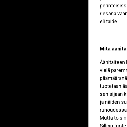
perinteisiss
riesana vaan
eli taide.
Mitä äänita
Äänitaiteen 
vielä paremm
päämääränä 
tuotetaan ä
sen sijaan k
ja näiden su
runoudessa t
Mutta toisin
Silloin tuot