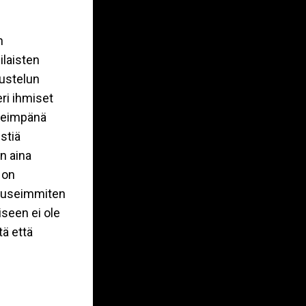
n
ilaisten
kustelun
eri ihmiset
rkeimpänä
istiä
n aina
 on
a useimmiten
seen ei ole
tä että