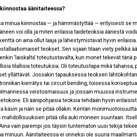
kiinnostaa äänitaiteessa?
a minua kiinnostaa — ja hämmästyttää — erityisesti se mi
äneen voi olla ja miten erilaisia taideteoksia äänestä void
enttä on aina ollut laaja ja lähestymistavat hyvin erilaisia.
nstallaatiomaiset teokset. Sen sijaan tilaan viety pelkkä ää
tenkin ‘laiskalta’ toteutustavalta, kun monet tekevät tänä p
lisia tilallisia toteutuksia. Oli toteutustapa mikä tahansa,
et yllättävät. Jossakin tapauksessa teoksen lähtökohtana
roniikan kierrätys tai circuit bending, toisessa konseptua
kolmannessa veistosmaisuus ja jossain muussa instrume
tietokone. Eli äänipohjaisia teoksia tehdään hyvin erilaisis
a käsin ja näin se pitää ollakin. Kentän monimuotoisuutta 
 mahdollisuuksien pitää olla auki moneen suuntaan. Itsell
Aina vain parempi jos täysin tuntematon uusi tekijä teke
aa minuun. Äänitaiteessa ei onneksi ole suuria maailmant