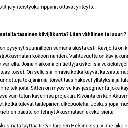
stit ja yhteistyökumppanit ottavat yhteyttä.
talla tasainen kävijäkunta? Liian vähäinen tai suuri?
on pysynyt suunnilleen samana alusta asti. Kävijöitä on 
asti Akusmatan kokoon nähden. Vaihtuvuutta on kävijäkun
 varrella. Joinain aikoina on tiettyjä uskollisia vakiokävijöi
taas toiset. On sellaisia ihmisiä ketkä käyvät katsastam
unnettuja tekijänimiä, toiset taas hakevat yllätyksiä ja tul
unne tekijöitä. Sitten on myös se kävijäsegmentti joka kä
sa vain tutun kaverinsa projektin. Kivointa on kun Akusm
 ketkä tulevat taidepiirien ulkopuolelta. Joskus jopa mus
ometrien päästä on tehnyt Akusmataan ekskursioita.
kusmata täyttää tietyn tarpeen Helsingissä. Viime aikoin