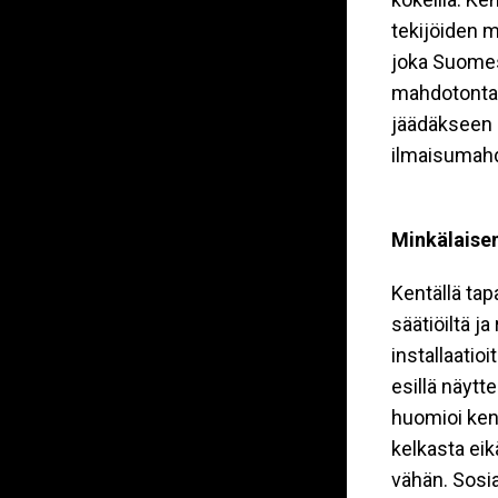
tekijöiden 
joka Suomess
mahdotonta, 
jäädäkseen g
ilmaisumahdo
Minkälaisen
Kentällä tap
säätiöiltä j
installaatioi
esillä näytt
huomioi kent
kelkasta eik
vähän. Sosi