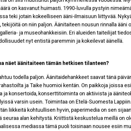
määrä on kasvanut huimasti. 1990-luvulla pystyin nimeäm
a teki jotain kokeelliseen ääni-ilmaisuun liittyvää. Nyk
tekijöitä on niin paljon. Äänitaiteen nousun rinnalla ääni o
alleria- ja museohankkeisiin. Eri alueiden taiteilijat tied
llisuudet nyt entistä paremmin ja kokeilevat äänellä.
a näet äänitaiteen tämän hetkisen tilanteen?
ahtuu todella ​paljon. Äänitaidehankkeet saavat tänä päivä
a rahastoilta ja Taike huomioi kentän. On paikkoja joissa es
ta ja konsertoida, konserttitoiminta on aktiivista ja äänite
elyissä varsin usein. Toimintaa on Etelä-Suomesta Lappiin.
än liikkeitä kohtuullisen hyvin, paperimedia on sen sijaa
ä seuraa alan kehitystä. Kriittistä keskustelua meillä on
aalisessa mediassa tämä puoli toisinaan nousee esiin mu