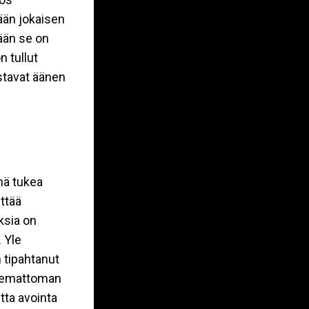
ään jokaisen
yään se on
n tullut
ostavat äänen
nä ​tukea
ittää
oksia on
 Yle
n tipahtanut
 olemattoman
tta avointa