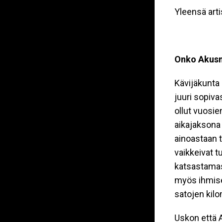
Yleensä arti
Onko Akusma
Kävijäkunta 
juuri sopiv
ollut vuosien
aikajaksona 
ainoastaan t
vaikkeivat t
katsastamas
myös ihmiset
satojen kil
Uskon että A