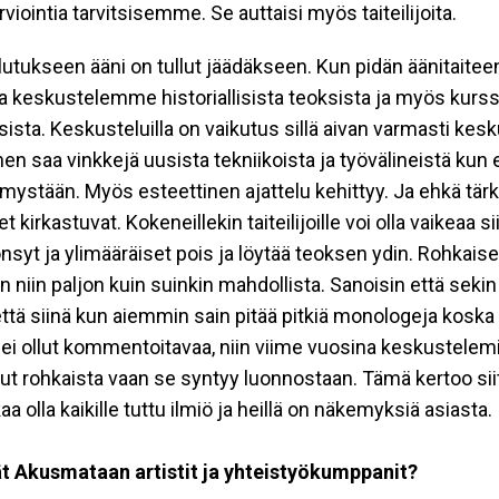
arviointia tarvits​is​emme. Se auttaisi​ myös taiteilijoita.
oulutukseen ääni on tullut jäädäkseen. Kun pidän äänitaitee
 keskustelemme historiallisista teoksista ja myös kurss
ista. ​Keskusteluilla on vaikutus sillä aivan varmasti kes
nen saa vinkkejä uusista tekniikoista ja työvälineistä kun 
ämystään. Myös esteettinen ajattelu kehittyy. Ja ehkä tä
 kirkastuvat. Kokeneillekin taiteilijoille voi olla vaikeaa si
nsyt ja ylimääräiset pois ja löytää teoksen ydin. Rohkaise
 niin paljon kuin suinkin mahdollista. Sanoisin että sekin
ttä siinä kun aiemmin sain pitää pitkiä monologeja kosk
ei ollut kommentoitavaa, niin viime vuosina keskustelemi
ut rohkaista vaan se syntyy luonnostaan. Tämä kertoo sii
aa olla kaikille tuttu ilmiö ja heillä on näkemyksiä asiasta.
t Akusmataan artistit ja yhteistyökumppanit?