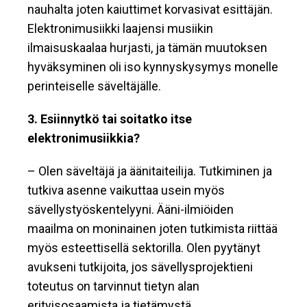
nauhalta joten kaiuttimet korvasivat esittäjän.
Elektronimusiikki laajensi musiikin
ilmaisuskaalaa hurjasti, ja tämän muutoksen
hyväksyminen oli iso kynnyskysymys monelle
perinteiselle säveltäjälle.
3. Esiinnytkö tai soitatko itse
elektronimusiikkia?
– Olen säveltäjä ja äänitaiteilija. Tutkiminen ja
tutkiva asenne vaikuttaa usein myös
sävellystyöskentelyyni. Ääni-ilmiöiden
maailma on moninainen joten tutkimista riittää
myös esteettisellä sektorilla. Olen pyytänyt
avukseni tutkijoita, jos sävellysprojektieni
toteutus on tarvinnut tietyn alan
erityisosaamista ja tietämystä.