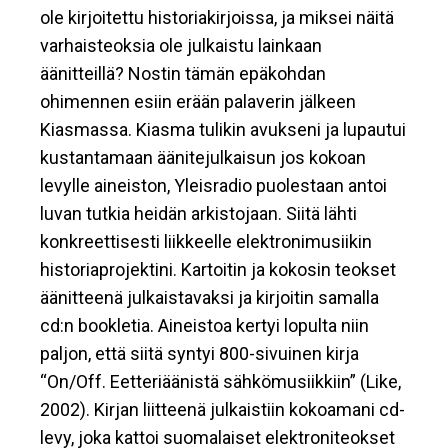
ole kirjoitettu historiakirjoissa, ja miksei näitä
varhaisteoksia ole julkaistu lainkaan
äänitteillä? Nostin tämän epäkohdan
ohimennen esiin erään palaverin jälkeen
Kiasmassa. Kiasma tulikin avukseni ja lupautui
kustantamaan äänitejulkaisun jos kokoan
levylle aineiston, Yleisradio puolestaan antoi
luvan tutkia heidän arkistojaan. Siitä lähti
konkreettisesti liikkeelle elektronimusiikin
historiaprojektini. Kartoitin ja kokosin teokset
äänitteenä julkaistavaksi ja kirjoitin samalla
cd:n bookletia. Aineistoa kertyi lopulta niin
paljon, että siitä syntyi 800-sivuinen kirja
“On/Off. Eetteriäänistä sähkömusiikkiin” (Like,
2002). Kirjan liitteenä julkaistiin kokoamani cd-
levy, joka kattoi suomalaiset elektroniteokset