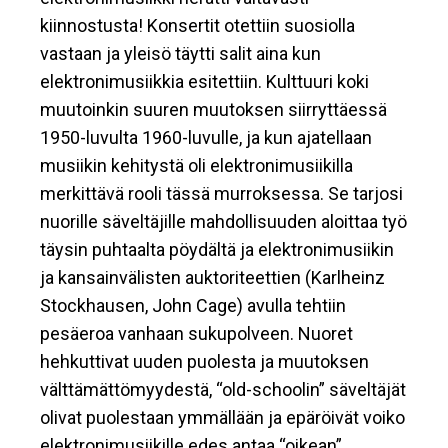
kiinnostusta! Konsertit otettiin suosiolla
vastaan ja yleisö täytti salit aina kun
elektronimusiikkia esitettiin. Kulttuuri koki
muutoinkin suuren muutoksen siirryttäessä
1950-luvulta 1960-luvulle, ja kun ajatellaan
musiikin kehitystä oli elektronimusiikilla
merkittävä rooli tässä murroksessa. Se tarjosi
nuorille säveltäjille mahdollisuuden aloittaa työ
täysin puhtaalta pöydältä ja elektronimusiikin
ja kansainvälisten auktoriteettien (Karlheinz
Stockhausen, John Cage) avulla tehtiin
pesäeroa vanhaan sukupolveen. Nuoret
hehkuttivat uuden puolesta ja muutoksen
välttämättömyydestä, “old-schoolin” säveltäjät
olivat puolestaan ymmällään ja epäröivät voiko
elektronimusiikille edes antaa “oikean”