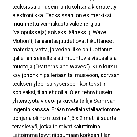
teoksissa on usein lähtökohtana kierrätetty
elektroniikka. Teoksissani on esimerkiksi
muunnettu voimakasta valoenergiaa
(valopulsseja) soivaksi ääneksi (“Wave
Motion”), tai äänitaajuudet ovat liikuttaneet
materiaa, vettä, ja veden liike on tuottanut
gallerian seinälle alati muuntuvia visuaalisia
muotoja (“Patterns and Waves”). Kun kutsu
käy johonkin galleriaan tai museoon, sorvaan
teoksen yleensä kyseiseen kontekstiin
sopivaksi, tilan ehdoilla. Olen tehnyt usein
yhteistyötä video- ja kuvataiteilija Sami van
Ingenin kanssa. Erään mediainstallaatiomme
pohjana oli noin tusina 1,5 x 2 metriä suurta
teräslevyä, jotka toimivat kaiuttimina.
Laitoimme levyt riippumaan korkean tilan