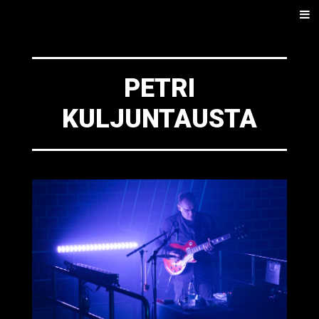
SKIP
Men
TO
CONTENT
PETRI
KULJUNTAUSTA