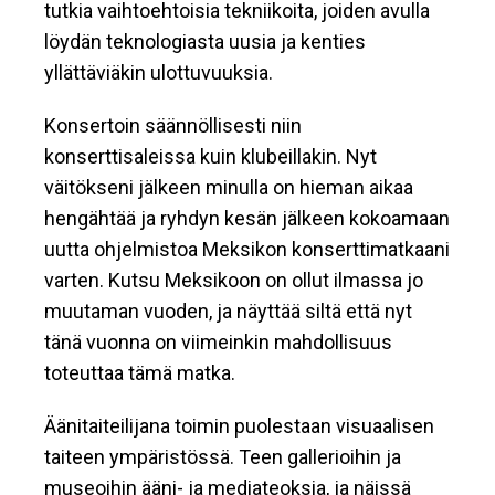
tutkia vaihtoehtoisia tekniikoita, joiden avulla
löydän teknologiasta uusia ja kenties
yllättäviäkin ulottuvuuksia.
Konsertoin säännöllisesti niin
konserttisaleissa kuin klubeillakin. Nyt
väitökseni jälkeen minulla on hieman aikaa
hengähtää ja ryhdyn kesän jälkeen kokoamaan
uutta ohjelmistoa Meksikon konserttimatkaani
varten. Kutsu Meksikoon on ollut ilmassa jo
muutaman vuoden, ja näyttää siltä että nyt
tänä vuonna on viimeinkin mahdollisuus
toteuttaa tämä matka.
Äänitaiteilijana toimin puolestaan visuaalisen
taiteen ympäristössä. Teen gallerioihin ja
museoihin ääni- ja mediateoksia, ja näissä