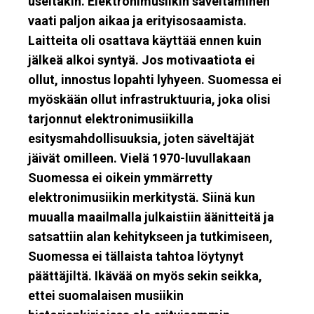
useitakin. Elektronimusiikin säveltäminen
vaati paljon aikaa ja erityisosaamista.
Laitteita oli osattava käyttää ennen kuin
jälkeä alkoi syntyä. Jos motivaatiota ei
ollut, innostus lopahti lyhyeen. Suomessa ei
myöskään ollut infrastruktuuria, joka olisi
tarjonnut elektronimusiikilla
esitysmahdollisuuksia, joten säveltäjät
jäivät omilleen. Vielä 1970-luvullakaan
Suomessa ei oikein ymmärretty
elektronimusiikin merkitystä. Siinä kun
muualla maailmalla julkaistiin äänitteitä ja
satsattiin alan kehitykseen ja tutkimiseen,
Suomessa ei tällaista tahtoa löytynyt
päättäjiltä. Ikävää on myös sekin seikka,
ettei suomalaisen musiikin