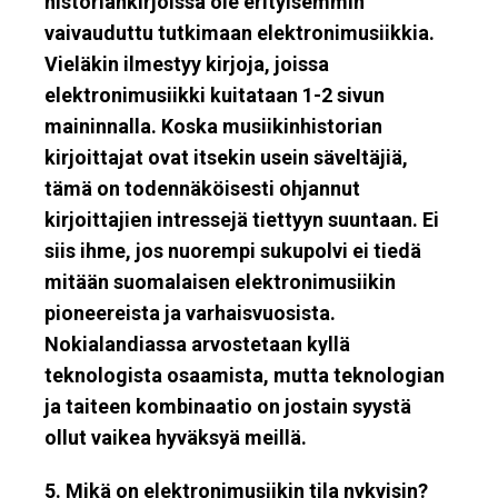
historiankirjoissa ole erityisemmin
vaivauduttu tutkimaan elektronimusiikkia.
Vieläkin ilmestyy kirjoja, joissa
elektronimusiikki kuitataan 1-2 sivun
maininnalla. Koska musiikinhistorian
kirjoittajat ovat itsekin usein säveltäjiä,
tämä on todennäköisesti ohjannut
kirjoittajien intressejä tiettyyn suuntaan. Ei
siis ihme, jos nuorempi sukupolvi ei tiedä
mitään suomalaisen elektronimusiikin
pioneereista ja varhaisvuosista.
Nokialandiassa arvostetaan kyllä
teknologista osaamista, mutta teknologian
ja taiteen kombinaatio on jostain syystä
ollut vaikea hyväksyä meillä.
5. Mikä on elektronimusiikin tila nykyisin?