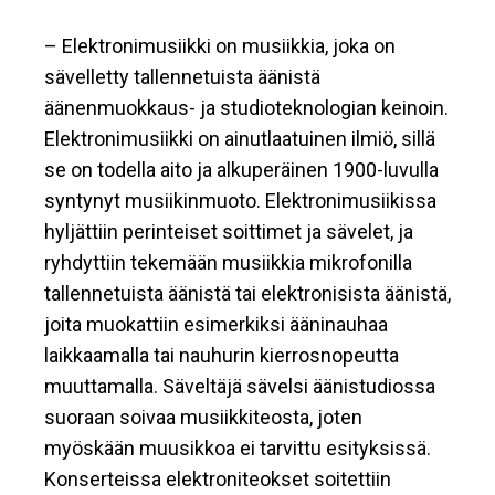
– Elektronimusiikki on musiikkia, joka on
sävelletty tallennetuista äänistä
äänenmuokkaus- ja studioteknologian keinoin.
Elektronimusiikki on ainutlaatuinen ilmiö, sillä
se on todella aito ja alkuperäinen 1900-luvulla
syntynyt musiikinmuoto. Elektronimusiikissa
hyljättiin perinteiset soittimet ja sävelet, ja
ryhdyttiin tekemään musiikkia mikrofonilla
tallennetuista äänistä tai elektronisista äänistä,
joita muokattiin esimerkiksi ääninauhaa
laikkaamalla tai nauhurin kierrosnopeutta
muuttamalla. Säveltäjä sävelsi äänistudiossa
suoraan soivaa musiikkiteosta, joten
myöskään muusikkoa ei tarvittu esityksissä.
Konserteissa elektroniteokset soitettiin