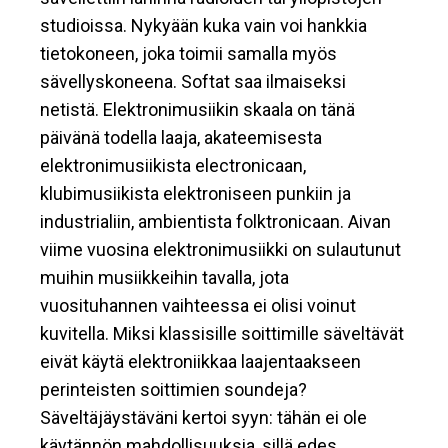
studioissa. Nykyään kuka vain voi hankkia
tietokoneen, joka toimii samalla myös
sävellyskoneena. Softat saa ilmaiseksi
netistä. Elektronimusiikin skaala on tänä
päivänä todella laaja, akateemisesta
elektronimusiikista electronicaan,
klubimusiikista elektroniseen punkiin ja
industrialiin, ambientista folktronicaan. Aivan
viime vuosina elektronimusiikki on sulautunut
muihin musiikkeihin tavalla, jota
vuosituhannen vaihteessa ei olisi voinut
kuvitella. Miksi klassisille soittimille säveltävät
eivät käytä elektroniikkaa laajentaakseen
perinteisten soittimien soundeja?
Säveltäjäystäväni kertoi syyn: tähän ei ole
käytännön mahdollisuuksia, sillä edes