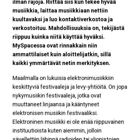
ilman rajoja. Riittää siis kun tekee hyvää
musiikkia, laittaa musiikkiaan nettiin
kuultavaksi ja luo kontaktiverkostoa ja
verkostoituu. Mahdollisuuksia on, tekijästä
riippuu kuinka niitä käyttää hyväksi.
MySpacessa ovat rinnakkain niin
ammattilaiset kuin aloittelijatkin, sillä
kaikki ymmärtävät netin merkityksen.
Maailmalla on lukuisia elektronimusiikkiin
keskittyviä festivaaleja ja levy-yhtiöitä. On jopa
nykymusiikin festivaaleja, jotka ovat
muuttaneet linjaansa ja kääntyneet
elektronisen musiikin festivaaliksi.
Elektroninen musiikki ei ole enää riippuvainen
instituutioista kuten aiemmin, jolloin
sävellettiin lähinnä radioiden tai yliopistojen