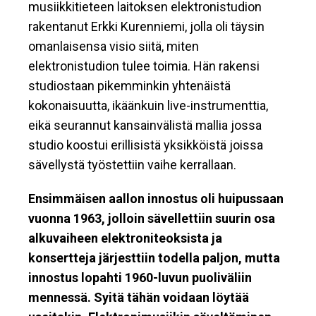
musiikkitieteen laitoksen elektronistudion
rakentanut Erkki Kurenniemi, jolla oli täysin
omanlaisensa visio siitä, miten
elektronistudion tulee toimia. Hän rakensi
studiostaan pikemminkin yhtenäistä
kokonaisuutta, ikäänkuin live-instrumenttia,
eikä seurannut kansainvälistä mallia jossa
studio koostui erillisistä yksikköistä joissa
sävellystä työstettiin vaihe kerrallaan.
Ensimmäisen aallon innostus oli huipussaan
vuonna 1963, jolloin sävellettiin suurin osa
alkuvaiheen elektroniteoksista ja
konsertteja järjesttiin todella paljon, mutta
innostus lopahti 1960-luvun puoliväliin
mennessä. Syitä tähän voidaan löytää