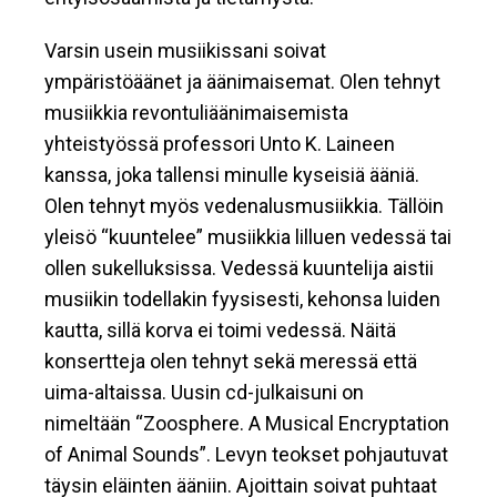
Varsin usein musiikissani soivat
ympäristöäänet ja äänimaisemat. Olen tehnyt
musiikkia revontuliäänimaisemista
yhteistyössä professori Unto K. Laineen
kanssa, joka tallensi minulle kyseisiä ääniä.
Olen tehnyt myös vedenalusmusiikkia. Tällöin
yleisö “kuuntelee” musiikkia lilluen vedessä tai
ollen sukelluksissa. Vedessä kuuntelija aistii
musiikin todellakin fyysisesti, kehonsa luiden
kautta, sillä korva ei toimi vedessä. Näitä
konsertteja olen tehnyt sekä meressä että
uima-altaissa. Uusin cd-julkaisuni on
nimeltään “Zoosphere. A Musical Encryptation
of Animal Sounds”. Levyn teokset pohjautuvat
täysin eläinten ääniin. Ajoittain soivat puhtaat