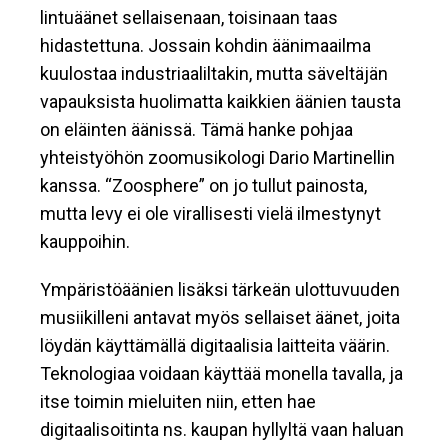
lintuäänet sellaisenaan, toisinaan taas
hidastettuna. Jossain kohdin äänimaailma
kuulostaa industriaaliltakin, mutta säveltäjän
vapauksista huolimatta kaikkien äänien tausta
on eläinten äänissä. Tämä hanke pohjaa
yhteistyöhön zoomusikologi Dario Martinellin
kanssa. “Zoosphere” on jo tullut painosta,
mutta levy ei ole virallisesti vielä ilmestynyt
kauppoihin.
Ympäristöäänien lisäksi tärkeän ulottuvuuden
musiikilleni antavat myös sellaiset äänet, joita
löydän käyttämällä digitaalisia laitteita väärin.
Teknologiaa voidaan käyttää monella tavalla, ja
itse toimin mieluiten niin, etten hae
digitaalisoitinta ns. kaupan hyllyltä vaan haluan