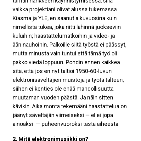
tämän hankkeen käynnistymisessä, sillä
vaikka projektiani olivat alussa tukemassa
Kiasma ja YLE, en saanut alkuvuosina kuin
nimellistä tukea, joka riitti lähinnä juokseviin
kuluihin; haastattelumatkoihin ja video- ja
ääninauhoihin. Palkoille siitä työstä ei päässyt,
mutta minusta vain tuntui että tämä työ oli
pakko viedä loppuun. Pohdin ennen kaikkea
sitä, että jos en nyt taltioi 1950-60-luvun
elektronisäveltäjien muistoja ja työtä talteen,
siihen ei kenties ole enää mahdollisuutta
muutaman vuoden päästä. Ja näin sitten
kävikin. Aika monta tekemääni haastattelua on
jäänyt säveltäjän viimeiseksi — ellei jopa
ainoaksi! — puheenvuoroksi tästä aiheesta.
2. Mitä elektronimusiikki on?