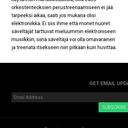
orkesteriteoksien perustreenaamiseen ei jää
tarpeeksi aikaa, saati jos mukana olisi
elektroniikka. Ei siis ihme että monet nuoret
säveltäjät tarttuvat mieluummin elektroniseen
musiikkiin, siinä säveltäjä voi olla omavarainen
ja treenata itsekseen niin pitkään kuin huvittaa.
GET EMAIL UPD
Email
Address
SUBSCRIBE