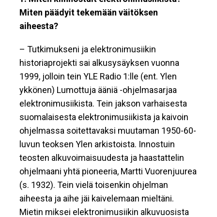
Miten päädyit tekemään väitöksen
aiheesta?
– Tutkimukseni ja elektronimusiikin
historiaprojekti sai alkusysäyksen vuonna
1999, jolloin tein YLE Radio 1:lle (ent. Ylen
ykkönen) Lumottuja ääniä -ohjelmasarjaa
elektronimusiikista. Tein jakson varhaisesta
suomalaisesta elektronimusiikista ja kaivoin
ohjelmassa soitettavaksi muutaman 1950-60-
luvun teoksen Ylen arkistoista. Innostuin
teosten alkuvoimaisuudesta ja haastattelin
ohjelmaani yhtä pioneeria, Martti Vuorenjuurea
(s. 1932). Tein vielä toisenkin ohjelman
aiheesta ja aihe jäi kaivelemaan mieltäni.
Mietin miksei elektronimusiikin alkuvuosista