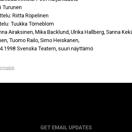
li Turunen
elu: Riitta Röpelinen
telu: Tuukka Törneblom
nna Airaksinen, Mika Backlund, Ulrika Hallberg, Sanna Kekä
nen, Tuomo Railo, Simo Heiskanen,
4.4.1998 Svenska Teatern, suuri näyttämö
ermalink
.
GET EMAIL UPDATES