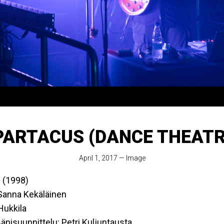
PARTACUS (DANCE THEATR
April 1, 2017
—
Image
(1998)
 Sanna Kekäläinen
 Hukkila
Äänisuunnittelu: Petri Kuljuntausta