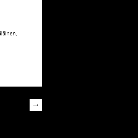
läinen,
NEXT
POST
»