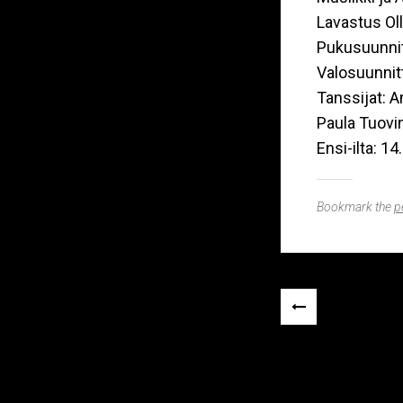
Lavastus Ol
Pukusuunnitt
Valosuunnit
Tanssijat: A
Paula Tuovi
Ensi-ilta: 1
Bookmark the
p
Post
«
navigation
PREVIOUS
POST