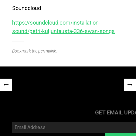
Soundcloud
https://soundcloud.com/installation-
sound/petri-kuljuntausta-336-swan-songs
Bookmark the
permalink
.
Post
«
NEX
navigation
PREVIOUS
POS
POST
»
GET EMAIL UPD
Email
Address