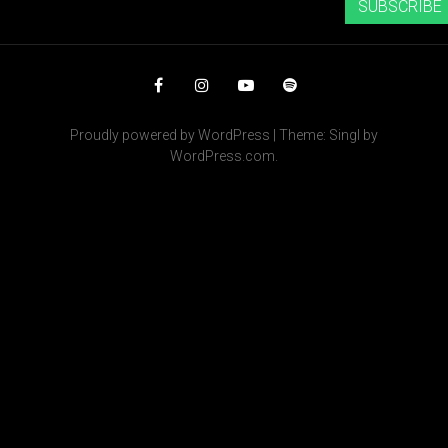
SUBSCRIBE
Facebook
Instagram
YouTube
Spotify
Proudly powered by WordPress
|
Theme: Singl by
WordPress.com
.