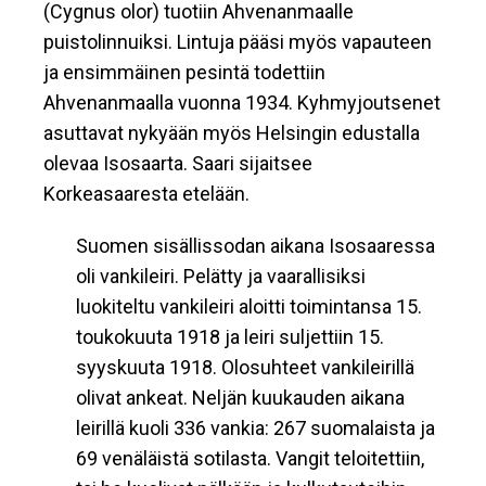
(Cygnus olor) tuotiin Ahvenanmaalle
puistolinnuiksi. Lintuja pääsi myös vapauteen
ja ensimmäinen pesintä todettiin
Ahvenanmaalla vuonna 1934. Kyhmyjoutsenet
asuttavat nykyään myös Helsingin edustalla
olevaa Isosaarta. Saari sijaitsee
Korkeasaaresta etelään.
Suomen sisällissodan aikana Isosaaressa
oli vankileiri. Pelätty ja vaarallisiksi
luokiteltu vankileiri aloitti toimintansa 15.
toukokuuta 1918 ja leiri suljettiin 15.
syyskuuta 1918. Olosuhteet vankileirillä
olivat ankeat. Neljän kuukauden aikana
leirillä kuoli 336 vankia: 267 suomalaista ja
69 venäläistä sotilasta. Vangit teloitettiin,