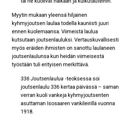
tai he kuolivat nälkään ja kulkutauteihin.
Myytin mukaan yleensä hiljainen
kyhmyjoutsen laulaa todella kauniisti juuri
ennen kuolemaansa. Viimeistä laulua
kutsutaan joutsenlauluksi. Vertauskuvallisesti
myös eräiden ihmisten on sanottu laulaneen
joutsenlaulunsa kun heidän viimeisestä
työstään tuli erityisen merkittävä.
336 Joutsenlaulua
-teoksessa soi
joutsenlaulu 336 kertaa päivässä – saman
verran kuoli vankeja kyhmyjoutsenten
asuttaman Isosaaren vankileirillä vuonna
1918.